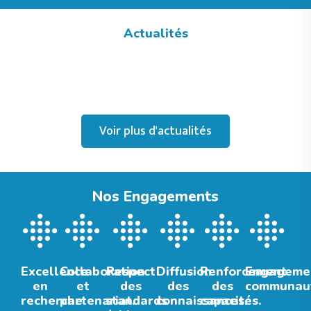
Actualités
Voir plus d'actualités
Nos Engagements
Excellence
Collaboration
Respect
Diffusion
Renforcement
Engageme
en
et
des
des
des
communaut
recherche.
partenariat.
standards
connaissances.
capacités.