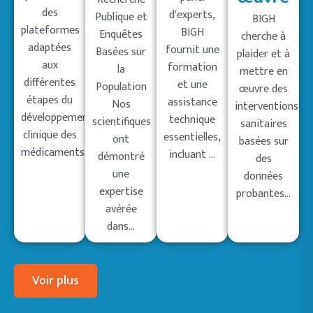
des
d'experts,
Publique et
BIGH
plateformes
BIGH
Enquêtes
cherche à
adaptées
fournit une
Basées sur
plaider et à
aux
formation
la
mettre en
différentes
et une
Population
œuvre des
étapes du
assistance
Nos
interventions
développement
technique
scientifiques
sanitaires
clinique des
essentielles,
ont
basées sur
médicaments...
incluant ...
démontré
des
une
données
expertise
probantes...
avérée
dans...
Voir plus